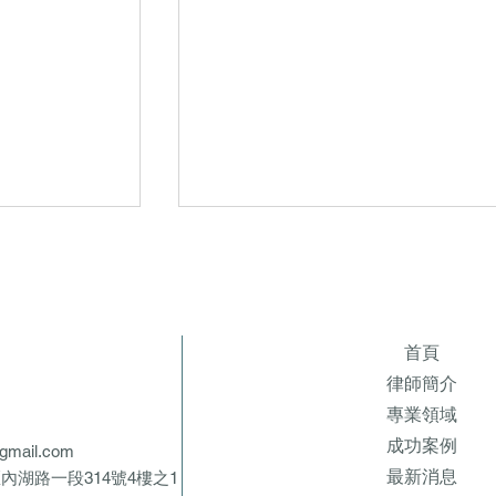
首頁
律師簡介
專業領域
成功案例
@gmail.com
最新消息
內湖路一段314號4樓之1
件，經律師協
【刑事案例】人頭帳戶不起訴，