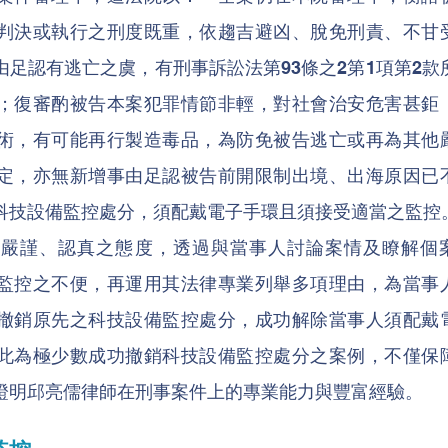
判決或執行之刑度既重，依趨吉避凶、脫免刑責、不甘
足認有逃亡之虞，有刑事訴訟法第93條之2第1項第2款
；復審酌被告本案犯罪情節非輕，對社會治安危害甚鉅
術，有可能再行製造毒品，為防免被告逃亡或再為其他
定，亦無新增事由足認被告前開限制出境、出海原因已
科技設備監控處分，須配戴電子手環且須接受適當之監控
以嚴謹、認真之態度，透過與當事人討論案情及瞭解個
監控之不便，再運用其法律專業列舉多項理由，為當事
撤銷原先之科技設備監控處分，成功解除當事人須配戴
此為極少數成功撤銷科技設備監控處分之案例，不僅保
證明邱亮儒律師在刑事案件上的專業能力與豐富經驗。