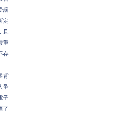
受罰
所定
，且
嚴重
不存
。
案背
人爭
電子
障了