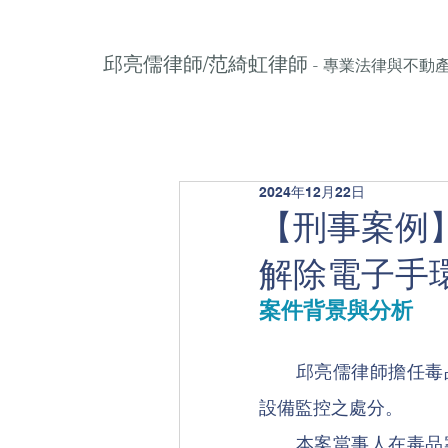
邱亮儒律師/范綺虹律師
- 專業法律與不動
2024年12月22日
【刑事案例
解除電子手
案件背景與分析
邱亮儒律師擔任毒
設備監控之處分。
　　本案當事人在毒品