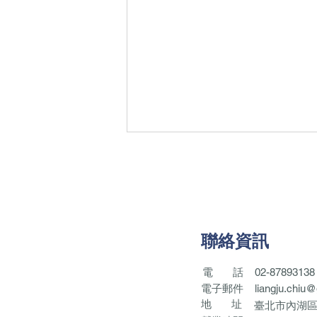
聯絡資訊
電
話
02-87893138
電子郵件
liangju.chiu
地 址
臺北市內湖區
【刑事案例】違反著作權法案