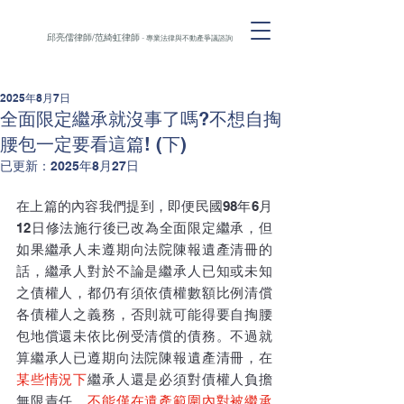
邱亮儒律師/范綺虹律師
- 專業法律與不動產爭議諮詢
2025年8月7日
全面限定繼承就沒事了嗎?不想自掏
腰包一定要看這篇! (下)
已更新：
2025年8月27日
在上篇的內容我們提到，即便民國98年6月
12日修法施行後已改為全面限定繼承，但
如果繼承人未遵期向法院陳報遺產清冊的
話，繼承人對於不論是繼承人已知或未知
之債權人，都仍有須依債權數額比例清償
各債權人之義務，否則就可能得要自掏腰
包地償還未依比例受清償的債務。不過就
算繼承人已遵期向法院陳報遺產清冊，在
某些情況下
繼承人還是必須對債權人負擔
無限責任、
不能僅在遺產範圍內對被繼承