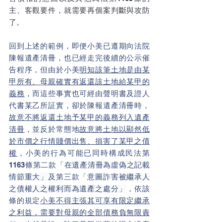
主、客觀要件，就需要再個案判斷與攻防
了。
回到上述的範例，即便小美已遵期向法院
陳報遺產清冊，也已經走完後續的公示催
告程序，但由於小美
明知該筆土地是由某
甲所有、母親確實有返還該土地給某甲的
義務
，而這些事實也可經由聲明書及證人
代書某乙所証實，卻於陳報遺產清冊時，
故意不將返還土地予某甲的義務列入遺產
清冊
，並反於常態地
故意將土地以顯然低
於市價之行情賤價出售、損害了某甲之債
權
，小美的行為可能已同時構成民法第
1163條第二款
「
在遺產清冊為虛偽之記載
情節重大」
及第三款
「
意圖詐害被繼承人
之債權人之權利而為遺產之處分」
，依該
條的
規定
小美不得主張其可享有限定繼承
之利益，需要對母親的全部債務負無限責