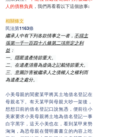
人的債務負責
，我們再看看以下這個故事:
相關條文
民法第1163條
繼承人中有下列各款情事之一者，
不得主
張第一千一百四十八條第二項所定之利
益
：
一、隱匿遺產情節重大。
二、在遺產清冊為虛偽之記載情節重大。
三、意圖詐害被繼承人之債權人之權利而
為遺產之處分。
小美母親的閨蜜某甲將其土地借名登記在
母親名下。有天某甲與母親大吵一架後，
想想日前的借名登記口說無憑，便前往小
美家要求小美母親將土地為借名登記一事
白字黑字，這天小美也在，看到某甲來勢
洶洶，為恐母親在聲明書書立的內容上吃