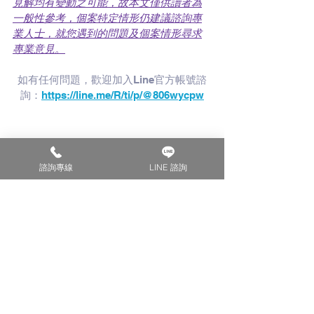
見解均有變動之可能，故本文僅供讀者為
一般性參考，個案特定情形仍建議諮詢專
業人士，就您遇到的問題及個案情形尋求
專業意見。
如有任何問題，歡迎加入Line官方帳號諮
詢：
https://line.me/R/ti/p/@806wycpw
諮詢專線
LINE 諮詢