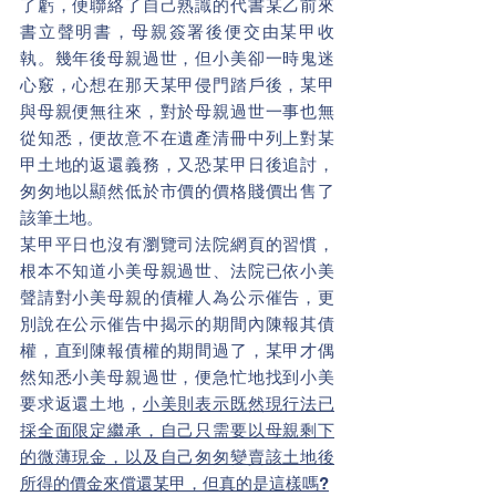
了虧，便聯絡了自己熟識的代書某乙前來
書立聲明書，母親簽署後便交由某甲收
執。幾年後母親過世，但小美卻一時鬼迷
心竅，心想在那天某甲侵門踏戶後，某甲
與母親便無往來，對於母親過世一事也無
從知悉，便故意不在遺產清冊中列上對某
甲土地的返還義務，又恐某甲日後追討，
匆匆地以顯然低於市價的價格賤價出售了
該筆土地。
某甲平日也沒有瀏覽司法院網頁的習慣，
根本不知道小美母親過世、法院已依小美
聲請對小美母親的債權人為公示催告，更
別說在公示催告中揭示的期間內陳報其債
權，直到陳報債權的期間過了，某甲才偶
然知悉小美母親過世，便急忙地找到小美
要求返還土地，
小美則表示既然現行法已
採全面限定繼承，自己只需要以母親剩下
的微薄現金，以及自己匆匆變賣該土地後
所得的價金來償還某甲，但真的是這樣嗎?