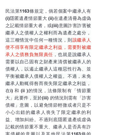
民法
第1163條規定，倘若個案中繼承人有 
(i)隱匿遺產情節重大 (ii)在遺產清冊為虛偽
之記載情節重大者，或(iii)意圖詐害
詐害被
繼承人之債權人之權利而為遺產之處分，
這三種情況中任何一種情況，則
該繼承人
便不得享有限定繼承之利益，需要對被繼
承人之債務負無限責任
，也就是說繼承人
需要以自己固有之財產來清償
被繼承人的
債權人，以遏止繼承人這種惡性行為、並
平衡被繼承人債權人之權益。不過，未免
繼承人動輒得咎而喪失限定繼承之利益，
在
i) 和 (ii )的情況，法條限制有「
情節重
大」此要件，至於
(iii) 的情況則需有「詐害
債權
」
意圖，以避免情節輕微或者只是不
小心出錯的繼承人喪失了限定繼承的利
益、增加糾紛。不過到底隱匿遺產或虛偽
記載的情節重不重大、繼承人是否具有詐
害債權的意圖以及其他
民法
第1163條的