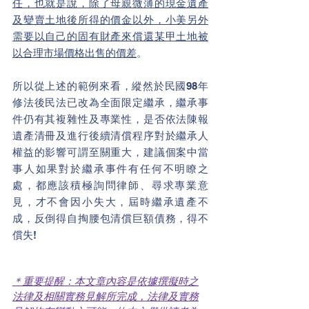
任，也就是說，除了母親微薄的現金遺產
及變賣土地後所得的價金以外，小美另外
需要以自己的固有財產來償還某甲土地被
以合理市場價格出售的價差
。
所以從上述的範例來看，縱然於民國98年
修法後民法已改為全面限定繼承，繼承事
件仍有其複雜性及專業性，是否依法陳報
遺產清冊及進行後續清償程序對於繼承人
權益的影響可謂至關重大，建議個案中當
事人如果對於繼承事件有任何不明瞭之
處，都應該積極詢問律師、尋求專業意
見，才不會因小失大，屆時繼承遺產不
成，反倒得自掏腰包清償巨額債務，得不
償失!
＊重要提醒：本文章內容是依據撰擬時之
法律及相關實務見解所完成，法律及實務