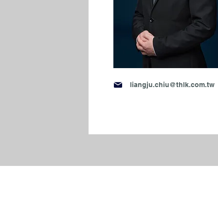
liangju.chiu@thlk.com.tw