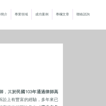
師簡介
專業領域
成功案例
專欄文章
聯絡諮詢
師
，其
於民國103年通過律師高
訴訟上有豐富的經驗，多年來已