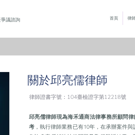
首頁
律
產爭議諮詢
關於邱亮儒律師
律師證書字號：104臺檢證字第12218號
邱亮儒律師現為海禾通商法律事務所顧問律
考
，執行律師業務已有10年，在承辦案件與