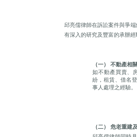
邱亮儒律師在訴訟案件與爭端
有深入的研究及豐富的承辦經
（一） 不動產相
如不動產買賣、
紛，租賃、借名
事人處理之經驗。
（二） 危老重建
邱亮儒律師同時