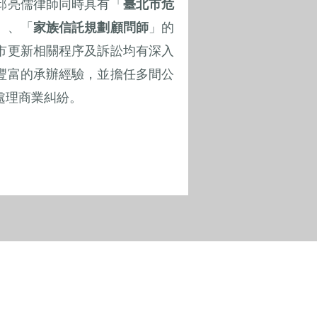
邱亮儒律師同時具有「
臺北市危
」、「
家族信託規劃顧問師
」的
市更新相關程序及訴訟均有深入
豐富的承辦經驗，並擔任多間公
處理商業糾紛。