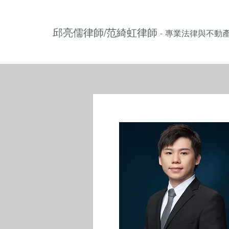
邱亮儒律師/范綺虹律師
- 專業法律與不動