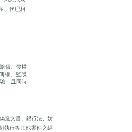
序、代理相
賠償、侵權
偶權、監護
驗，且同時
偽造文書、銀行法、妨
制執行等其他案件之經