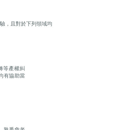
驗，且對於下列領域均
轉等產權糾
均有協助當
，熟悉危老