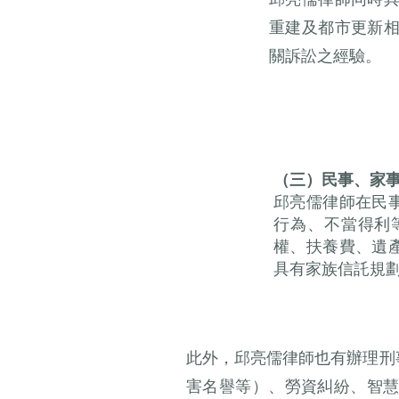
重建及都市更新
關訴訟之經驗。
（三）民事、家
邱亮儒律師在民
行為、不當得利
權、扶養費、遺
具有家族信託規
此外，邱亮儒律師也有辦理刑
害名譽等）、勞資糾紛、智