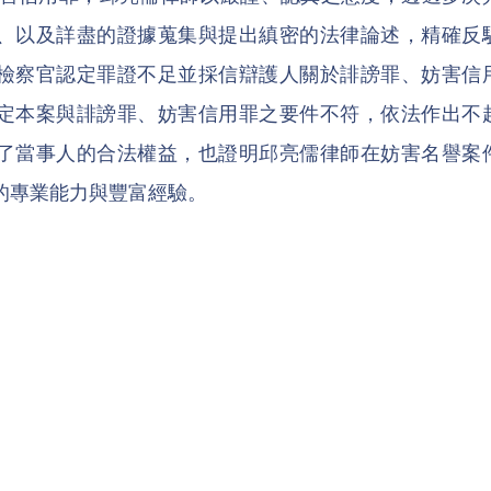
、以及詳盡的證據蒐集與提出縝密的法律論述，精確反
檢察官認定罪證不足並採信辯護人關於誹謗罪、妨害信
定本案與誹謗罪、妨害信用罪之要件不符，依法作出不
了當事人的合法權益，也證明邱亮儒律師在妨害名譽案
的專業能力與豐富經驗。