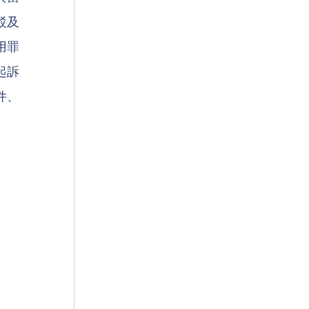
駁及
用罪
起訴
件、