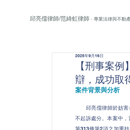
邱亮儒律師/范綺虹律師
- 專業法律與不動
2025年9月16日
【刑事案例
辯，成功取
案件背景與分析
邱亮儒律師於妨害
不起訴處分。本案中，
第313條第2項之加