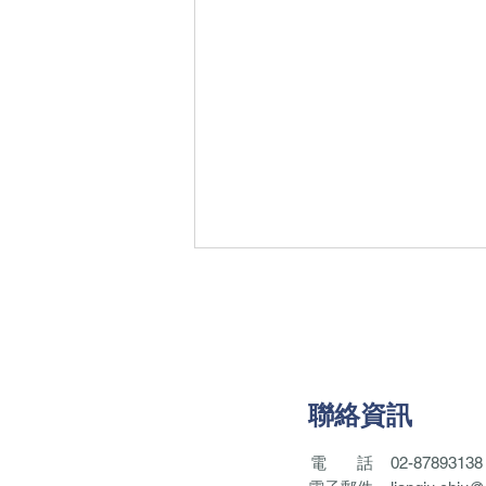
聯絡資訊
電
話
02-87893138