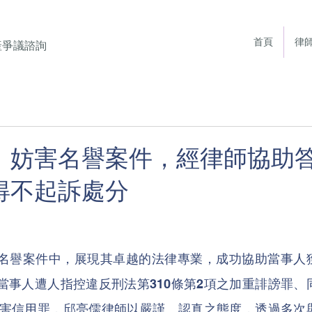
首頁
律
產爭議諮詢
】妨害名譽案件，經律師協助
得不起訴處分
名譽案件中，展現其卓越的法律專業，成功協助當事人
當事人遭人指控違反刑法第310條第2項之加重誹謗罪、
重妨害信用罪，邱亮儒律師以嚴謹、認真之態度，透過多次