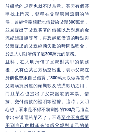
於繼承的規定也就不以為意。某天有個某
甲找上門來，聲稱在父親窮困潦倒的時
候，曾經情義相挺地借貸給父親300萬元，
並且提出了父親簽署的借據以及對應的金
流紀錄證據等等，再想起這借貸的時點與
父親提過的父親經商失敗的時間點吻合，
於是大明就清償了這300萬元的債務。
且料，在大明清償了父親對某甲的債務
後，又有位某乙方橫空出世，表示父親在
身前也曾跟自己借貸了300萬元以做為當時
父親購買房屋的頭期款及裝潢款項之用，
而且某乙也提出了父親簽發的本票、借
據、交付借款的證明等證據。這時，大明
心想，看來是不得不將剩餘的100萬元遺產
拿出來返還給某乙了，不過
至少不會需要
用到自己的財產來清償父親對某乙的債