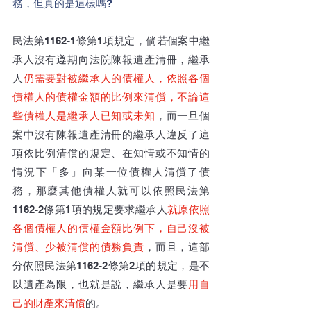
務，但真的是這樣嗎
?
民法第1162-1條第1項規定，倘若個案中繼
承人沒有遵期向法院陳報遺產清冊，繼承
人
仍需要對被繼承人的債權人，依照各個
債權人的債權金額的比例來清償，不論這
些債權人是繼承人已知或未知
，
而一旦個
案中沒有陳報遺產清冊的繼承人違反了這
項依比例清償的規定、在知情或不知情的
情況下
「
多
」
向某一位債權人清償了債
務
，那麼其他債權人就可以依照民法
第
1162-2條第1項的規定要求繼承人
就原依照
各個債權人的債權金額比例下，自己沒被
清償、少被清償的債務負責
，而且，這部
分依照民法第1162-2條
第2項的規定，是不
以遺產為限，也就是說，繼承人是要
用自
己的財產來清償
的。