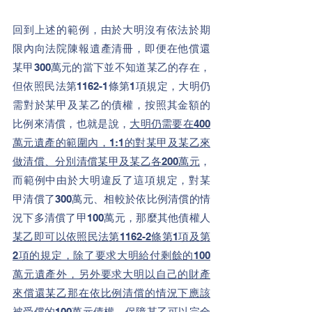
回到上述的範例，由於大明沒有依法於期
限內向法院陳報遺產清冊，即便在他償還
某甲300萬元的當下並不知道某乙的存在，
但依照民法第1162-1條第1項規定，大明仍
需對於某甲及某乙的債權，按照其金額的
比例來清償，也就是說，
大明仍需要在400
萬元遺產的範圍內，1:1的對某甲及某乙來
做清償、分別清償某甲及某乙各200萬元
，
而範例中由於大明違反了這項規定，對某
甲清償了300萬元、相較於依比例清償的情
況下多清償了甲100萬元，那麼其他債權人
某乙即可以依照
民法
第1162-2條第1項及第
2項的規定，除了要求大明給付剩餘的100
萬元遺產外，另外要求大明以自己的財產
來償還某乙那在
依比例清償的情況下應該
被受償的
100萬元債權，保障某乙可以完全