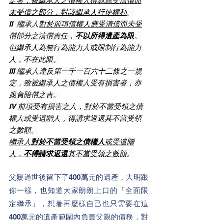
定者，被繼承人之債權人得就應受清償而
未受償之部分，對該繼承人行使權利
。
II  繼承人
對於前項債權人應受清償而未受
償部分之清償責任，
不以所得遺產為限
。
但繼承人為無行為能力人或限制行為能力
人，不在此限。
III 繼承人違反第一千一百六十二條之一規
定，致被繼承人之債權人受有損害者，亦
應負賠償之責。
IV 前項受有損害之人，對於不當受領之債
權人或受遺贈人，得請求返還其不當受領
之數額。
繼承人
對於不當受領之債權人
或受遺贈
人，
不得請求返還
其不當受領之數額
。
父親過世後留下了400萬元的遺產，大明跟
你一樣，也知道大家朗朗上口的
「
全面限
定繼承
」
，想著再麼樣自己也只需要在這
400萬元的遺產範圍內負責父親的債務，對