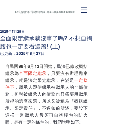
邱亮儒律師/范綺虹律師
- 專業法律與不動產爭議諮詢
2025年7月29日
全面限定繼承就沒事了嗎? 不想自掏
腰包一定要看這篇! (上)
已更新：
2025年8月27日
自民國98年6月12日開始，
民法
已修改概括
繼承為
全面
限定繼承
，只要沒有辦理拋棄
繼承，就是
法定限定繼承
，
在滿足
一定條
件下
，
繼承人即便
繼承被繼承人的全部債
務，但對被繼承人的
債務也只需要用繼承
所得的遺產來還，所以又被稱為「概括繼
承、限定責任」，不過如前所述，要設下
這樣一道繼承人毋須再自掏腰包的防火
牆，是有一定的條件的，我們說明如下: