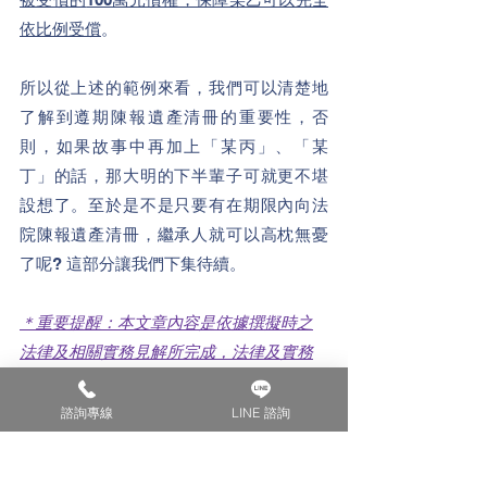
依比例受償
。
所以從上述的範例來看，我們可以清楚地
了解到遵期陳報遺產清冊的重要性，否
則，如果故事中再加上
「
某丙
」
、
「
某
丁
」的話，那大明的下半輩子可就更不堪
設想了。至於是不是只要有在期限內向法
院陳報遺產清冊，繼承人就可以高枕無憂
了呢? 這部分讓我們下集待續。
＊重要提醒：本文章內容是依據撰擬時之
法律及相關實務見解所完成，法律及實務
見解均有變動之可能，故本文僅供讀者為
一般性參考，個案特定情形仍建議諮詢專
諮詢專線
LINE 諮詢
業人士，就您遇到的問題及個案情形尋求
專業意見。