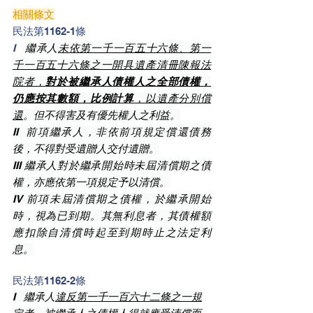
相關條文
民法第1162-1條
I   
繼承人
未依第一千一百五十六條、第一
千一百五十六條之一開具遺產清冊陳報法
院者，
對於被繼承人債權人之全部債權，
仍應按其數額，比例計算
，以遺產分別償
還
。但不得害及有優先權人之利益。
II  前項繼承人，非依前項規定償還債務
後，不得對受遺贈人交付遺贈。
III 繼承人對於繼承開始時未屆清償期之債
權，亦應依第一項規定予以清償。
IV 前項未屆清償期之債權，於繼承開始
時，視為已到期。其無利息者，其債權額
應扣除自清償時起至到期時止之法定利
息。
民法第1162-2條
I   繼承人
違反第一千一百六十二條之一規