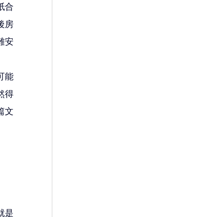
紙合
後房
難安
可能
然得
篇文
就是