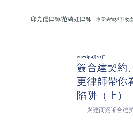
邱亮儒律師/范綺虹律師
- 專業法律與不動
2025年9月21日
簽合建契約
更律師帶你
陷阱（上）
與建商簽署合建