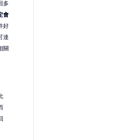
回多
定會
件好
可達
相關
比
而
回