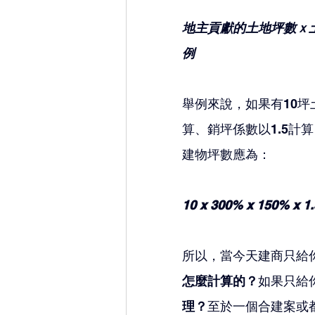
地主貢獻的土地坪數ｘ
例
舉例來說，如果有10坪
算、銷坪係數以1.5
建物坪數應為：
10 x 300% x 150% x 1
所以，當今天建商只給
怎麼計算的？
如果只給
理？
至於一個合建案或