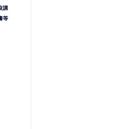
沒講
書等